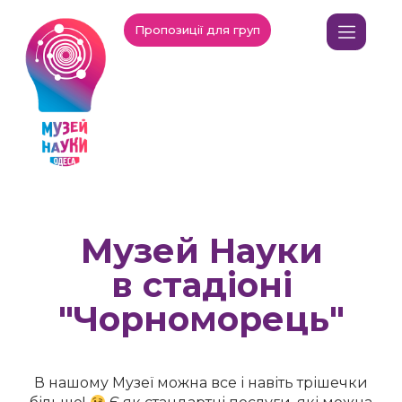
Пропозиції для груп
Музей Науки
в стадіоні
"Чорноморець"
В нашому Музеї можна все і навіть трішечки