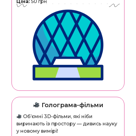
Ціна:
50 грн
Голограма-фільми
Об’ємні 3D-фільми, які ніби
виринають із простору — дивись науку
у новому вимірі!