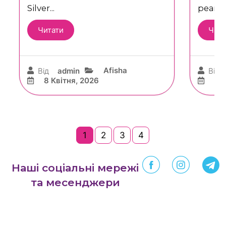
Silver...
реакти
Читати
Чита
Afisha
Від
admin
Від
8 Квітня, 2026
8 
1
2
3
4
Наші соціальні мережі
та месенджери