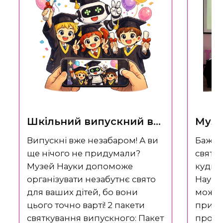
Шкільний випускний в
Музе
Музеї Науки
Випускні вже незабаром! А ви
Бажає
ще нічого не придумали?
свято,
Музей Науки допоможе
кудис
організувати незабутнє свято
Науки
для ваших дітей, бо вони
можем
цього точно варті! 2 пакети
приве
святкування випускного: Пакет
програ